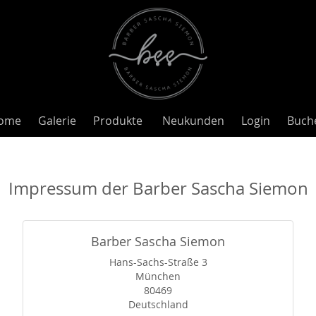
ome
Galerie
Produkte
Neukunden
Login
Buch
Impressum der Barber Sascha Siemon
Barber Sascha Siemon
Hans-Sachs-Straße 3
München
80469
Deutschland